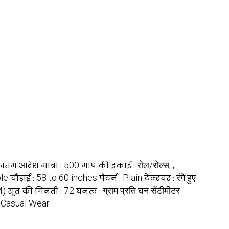
500
रोल/रोल्स, ,
ूनतम आदेश मात्रा :
माप की इकाई :
le
58 to 60 inches
Plain
रंगे हुए
चौड़ाई :
पैटर्न :
टेक्स्चर :
M)
72
ग्राम प्रति घन सेंटीमीटर
सूत की गिनती :
घनत्व :
, Casual Wear