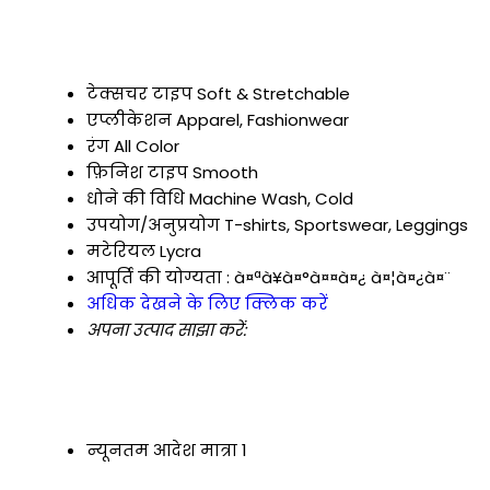
टेक्सचर टाइप
Soft & Stretchable
एप्लीकेशन
Apparel, Fashionwear
रंग
All Color
फ़िनिश टाइप
Smooth
धोने की विधि
Machine Wash, Cold
उपयोग/अनुप्रयोग
T-shirts, Sportswear, Leggings
मटेरियल
Lycra
आपूर्ति की योग्यता :
à¤ªà¥à¤°à¤¤à¤¿ à¤¦à¤¿à¤¨
अधिक देखने के लिए क्लिक करें
अपना उत्पाद साझा करें:
न्यूनतम आदेश मात्रा
1