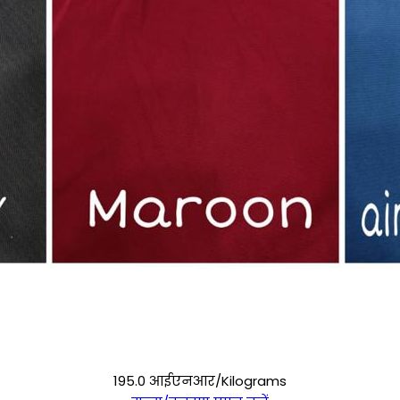
195.0 आईएनआर/Kilograms