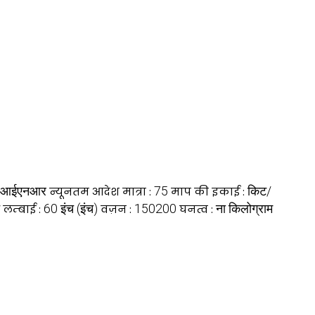
आईएनआर
75
किट/
न्यूनतम आदेश मात्रा :
माप की इकाई :
60 इंच (इंच)
150200
ना किलोग्राम
लम्बाई :
वज़न :
घनत्व :