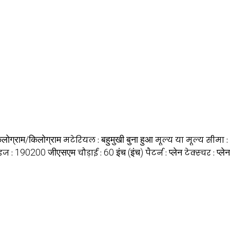
लोग्राम/किलोग्राम
बहुमुखी बुना हुआ
मटेरियल :
मूल्य या मूल्य सीमा :
190200 जीएसएम
60 इंच (इंच)
प्लेन
प्लेन
इज :
चौड़ाई :
पैटर्न :
टेक्स्चर :