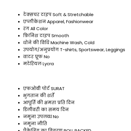
टेक्सचर टाइप
Soft & Stretchable
एप्लीकेशन
Apparel, Fashionwear
रंग
All Color
फ़िनिश टाइप
Smooth
धोने की विधि
Machine Wash, Cold
उपयोग/अनुप्रयोग
T-shirts, Sportswear, Leggings
वाटर प्रूफ
No
मटेरियल
Lycra
एफओबी पोर्ट
SURAT
भुगतान की शर्तें
आपूर्ति की क्षमता
प्रति दिन
डिलीवरी का समय
दिन
नमूना उपलब्ध
No
नमूना नीति
पैकेजिंग का विवरण
ROLL PACKED