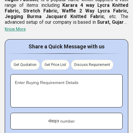
range of items including
Karara 4 way Lycra Knitted
Fabric,
Stretch Fabric,
Waffle 2 Way Lycra Fabric,
Jegging Burma Jacquard Knitted Fabric
, etc. The
advanced setup of our company is based in
Surat, Gujarat
of
India,
where all the necessary production facilities are
Know More
made accessible to workers. Since
1999
, we are ruling
customers' hearts with our quality assured, durable and
affordable range of products. We have hired experts with
Share a Quick Message with us
rich experience of the respective domain and it is their
support which is helping us to perform excellently. We
offer the best product in exchange for customers' money
Get Quotation
Get Price List
Discuss Requirement
and make sure to make deliveries with the assured
timeline.
Enter Buying Requirement Details
Key Facts of Ragini Fashion:
मोबाइल number