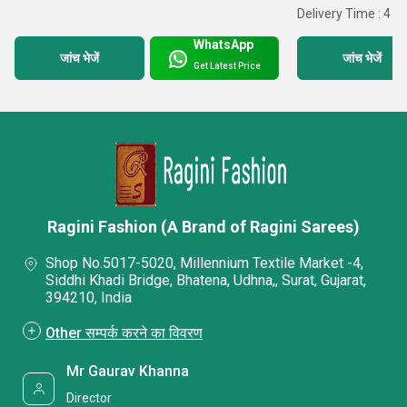
Delivery Time : 4 D
WhatsApp
जांच भेजें
जांच भेजें
Get Latest Price
Ragini Fashion (A Brand of Ragini Sarees)
Shop No.5017-5020, Millennium Textile Market -4,
Siddhi Khadi Bridge, Bhatena, Udhna,, Surat, Gujarat,
394210, India
Other सम्पर्क करने का विवरण
Mr Gaurav Khanna
Director