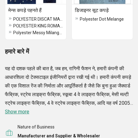
मेन्स कपड़े पहनते हैं
डिजाइनर सूट कपड़े
POLYESTER DISCAT MATTY FABRIC
Polyester Dot Melange
POLYESTER KING ROMA FABRIC
Polyester Messy Milange Fabric
हमारे बारे में
यह दो दशक पहले की बात है, जब हम, रागिनी फैशन ने, हमारी कंपनी की
आधारशिला दो टेक्सटाइल इंजीनियरों द्वारा रखी गई थी। हमारी कंपनी कपड़े
की एक विशाल रेंज की निर्माता और आपूर्तिकर्ता है जैसे कि बुना हुआ जैक्वार्ड
फैब्रिक, स्ट्रेच लाइक्रा फैब्रिक, स्कूबा 4 वे लाइक्रा फैब्रिक, मेसी मल्टी
स्ट्रेच लाइक्रा फैब्रिक, 4 वे स्ट्रेच लाइक्रा फैब्रिक, आदि यह वर्ष 2005
में था, जब हमारे संस्थापक के बेटों ने सूरत में एक इन-हाउस सेटअप बनाया,
Show more
30 कढ़ाई मशीनों को अपडेट करते हुए, उन्होंने इसे केएम क्रिएशंस, धर्म नाम
Nature of Business
दिया प्रॉडक्ट। इसके अलावा, हमारा उद्यम अपनी सहयोगी कंपनी रागिनी
Manufacturer and Supplier & Wholesaler
शॉप का एक प्रमुख आपूर्तिकर्ता है जिसे 2014 में शुरू किया गया था। हर