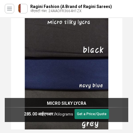
Ragini Fashion (A Brand of Ragini Sarees)
जीएसटी नंबर. 24AAOFR3664H1ZX
MICRO SILKY LYCRA
285.00 आईएनआर
/
Kilograms
Get a Price/Quote