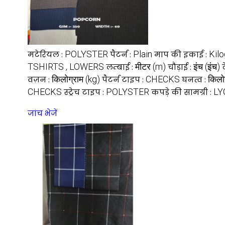
POLYSTER
Plain
Kil
मटेरियल :
पैटर्न :
माप की इकाई :
TSHIRTS , LOWERS
मीटर (m)
इंच (इंच)
लम्बाई :
चौड़ाई :
किलोग्राम (kg)
CHECKS
किलो
वज़न :
पैटर्न टाइप :
घनत्व :
CHECKS
POLYSTER
LY
स्ट्रेच टाइप :
कपड़े की सामग्री :
जांच भेजें