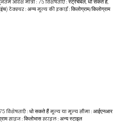
75
स्ट्रेचेबल, धो सकते हैं,
यूनतम आदेश मात्रा :
विशेषताएँ :
(इंच)
अन्य
किलोग्राम/किलोग्राम
टेक्स्चर :
मूल्य की इकाई :
75
धो सकते हैं
आईएनआर
विशेषताएँ :
मूल्य या मूल्य सीमा :
्राम
किलोभास
अन्य स्टाइल
साइज :
स्टाइल :