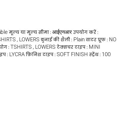
ble
आईएनआर
मूल्य या मूल्य सीमा :
उपयोग करें :
HIRTS , LOWERS
Plain
NO
बुनाई की शैली :
वाटर प्रूफ :
TSHIRTS , LOWERS
MINI
योग :
टेक्सचर टाइप :
LYCRA
SOFT FINISH
100
ाइप :
फ़िनिश टाइप :
स्ट्रेंथ :