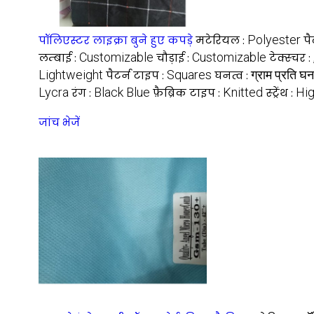
Polyester
पॉलिएस्टर लाइक्रा बुने हुए कपड़े
मटेरियल :
पै
Customizable
Customizable
लम्बाई :
चौड़ाई :
टेक्स्चर :
Lightweight
Squares
ग्राम प्रति घ
पैटर्न टाइप :
घनत्व :
Lycra
Black Blue
Knitted
Hi
रंग :
फ़ैब्रिक टाइप :
स्ट्रेंथ :
जांच भेजें