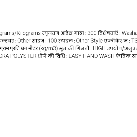
ograms/Kilograms
300
Washa
न्यूनतम आदेश मात्रा :
विशेषताएँ :
Other
100
Other Style
TS
टेक्स्चर :
साइज :
स्टाइल :
एप्लीकेशन :
ग्राम प्रति घन मीटर (kg/m3)
HIGH
सूत की गिनती :
उपयोग/अनुप्र
CRA POLYSTER
EASY HAND WASH
धोने की विधि :
फ़ैब्रिक ट