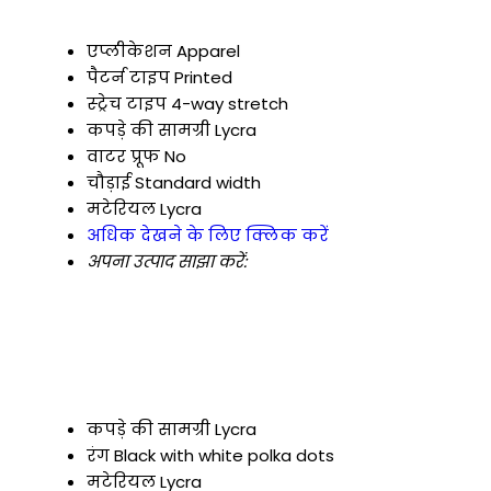
एप्लीकेशन
Apparel
पैटर्न टाइप
Printed
स्ट्रेच टाइप
4-way stretch
कपड़े की सामग्री
Lycra
वाटर प्रूफ
No
चौड़ाई
Standard width
मटेरियल
Lycra
अधिक देखने के लिए क्लिक करें
अपना उत्पाद साझा करें:
कपड़े की सामग्री
Lycra
रंग
Black with white polka dots
मटेरियल
Lycra