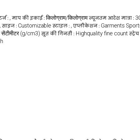
,
किलोग्राम/किलोग्राम
3
टर्न :
माप की इकाई :
न्यूनतम आदेश मात्रा :
,
Customizable
,
Garments Spor
साइज :
स्टाइल :
एप्लीकेशन :
न सेंटीमीटर (g/cm3)
Highquality fine count
सूत की गिनती :
स्ट्र
gh