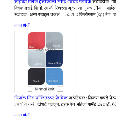
पॉ
माइक्रो एंजेल हनीकॉम्ब स्पोर्ट-वियर फैब्रिक
मटेरियल :
क्विक ड्राई, शिनी, रंग की स्थिरता
आईए
मूल्य या मूल्य सीमा :
अन्य स्टाइल
150200 किलोग्राम (kg)
ब
स्टाइल :
वज़न :
रंग :
जांच भेजें
लिकरा कपड़े
निर्मल निट पॉलिएस्टर फ़ैब्रिक
मटेरियल :
पैटर
टीशर्ट, पतलून, ट्रक पेन, महिला गार्मेंड
6
उपयोग करें :
लम्बाई :
जांच भेजें