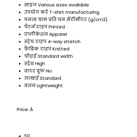
साइज
Various sizes available
उपयोग करें
T-shirt manufacturing
घनत्व
ग्राम प्रति घन सेंटीमीटर (g/cm3)
पैटर्न टाइप
Printed
एप्लीकेशन
Apparel
स्ट्रेच टाइप
4-way stretch
फ़ैब्रिक टाइप
Knitted
चौड़ाई
Standard width
स्ट्रेंथ
High
वाटर प्रूफ
No
लम्बाई
Standard
वज़न
Lightweight
Price:
Â
50